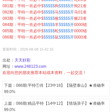
081期：平特一肖必中$
$$$$$
狗
$$$$$开
狗21准
082期：平特一肖必中$
$$$$$
马
$$$$$开
马01准
083期：平特一肖必中$
$$$$$
猴
$$$$$开
猴23准
084期：平特一肖必中$
$$$$$
羊
$$$$$开
0000错
085期：平特一肖必中$
$$$$$
蛇
$$$$$开
0000错
086期：平特一肖必中$
$$$$$
鼠
$$$$$开
0000准
更新时间：2026-08-08 15:42:15
出处：
天天好彩
网址：
www.246123.com
欢迎向您的朋友推荐本站或本资料，一起交流！
下篇：
086期:平特①肖【23中18】【隔壁泰山】★准确率
99.0%
上篇：
086期:精品平特【14中12】【情场浪子】★准确率
99.0%