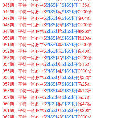
045期：平特一肖必中$
$$$$$
羊
$$$$$开
羊36准
046期：平特一肖必中$
$$$$$
虎
$$$$$开
0000错
047期：平特一肖必中$
$$$$$
兔
$$$$$开
兔04准
048期：平特一肖必中$
$$$$$
狗
$$$$$开
0000错
049期：平特一肖必中$
$$$$$
蛇
$$$$$开
蛇26准
050期：平特一肖必中$
$$$$$
鼠
$$$$$开
鼠19准
051期：平特一肖必中$
$$$$$
羊
$$$$$开
0000错
052期：平特一肖必中$
$$$$$
鼠
$$$$$开
鼠43准
053期：平特一肖必中$
$$$$$
鸡
$$$$$开
0000错
054期：平特一肖必中$
$$$$$
兔
$$$$$开
兔16准
055期：平特一肖必中$
$$$$$
虎
$$$$$开
0000错
056期：平特一肖必中$
$$$$$
猪
$$$$$开
猪32准
057期：平特一肖必中$
$$$$$
马
$$$$$开
马25准
058期：平特一肖必中$
$$$$$
羊
$$$$$开
羊12准
059期：平特一肖必中$
$$$$$
马
$$$$$开
马37准
060期：平特一肖必中$
$$$$$
猴
$$$$$开
猴47准
061期：平特一肖必中$
$$$$$
猪
$$$$$开
猪20准
062期：平特一肖必中$
$$$$$
鸡
$$$$$开
0000错