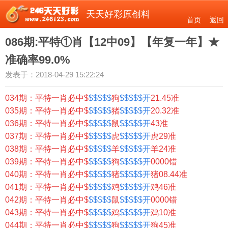
天天好彩原创料
首页
返回
086期:平特①肖【12中09】【年复一年】★
准确率99.0%
发表于：2018-04-29 15:22:24
034期：平特一肖必中$
$$$$$
狗
$$$$$开
21.45准
035期：平特一肖必中$
$$$$$
猪
$$$$$开
20.32准
036期：平特一肖必中$
$$$$$
鼠
$$$$$开
43准
037期：平特一肖必中$
$$$$$
虎
$$$$$开
虎29准
038期：平特一肖必中$
$$$$$
羊
$$$$$开
羊24准
039期：平特一肖必中$
$$$$$
狗
$$$$$开
0000错
040期：平特一肖必中$
$$$$$
猪
$$$$$开
猪08.44准
041期：平特一肖必中$
$$$$$
鸡
$$$$$开
鸡46准
042期：平特一肖必中$
$$$$$
鼠
$$$$$开
0000错
043期：平特一肖必中$
$$$$$
鸡
$$$$$开
鸡10准
044期：平特一肖必中$
$$$$$
狗
$$$$$开
狗45准