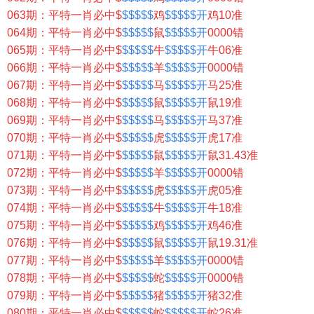
063期：平特一肖必中$
$$$$$
鸡
$$$$$开
鸡10准
064期：平特一肖必中$
$$$$$
鼠
$$$$$开
0000错
065期：平特一肖必中$
$$$$$
牛
$$$$$开
牛06准
066期：平特一肖必中$
$$$$$
羊
$$$$$开
0000错
067期：平特一肖必中$
$$$$$
马
$$$$$开
马25准
068期：平特一肖必中$
$$$$$
鼠
$$$$$开
鼠19准
069期：平特一肖必中$
$$$$$
马
$$$$$开
马37准
070期：平特一肖必中$
$$$$$
虎
$$$$$开
虎17准
071期：平特一肖必中$
$$$$$
鼠
$$$$$开
鼠31.43准
072期：平特一肖必中$
$$$$$
羊
$$$$$开
0000错
073期：平特一肖必中$
$$$$$
虎
$$$$$开
虎05准
074期：平特一肖必中$
$$$$$
牛
$$$$$开
牛18准
075期：平特一肖必中$
$$$$$
鸡
$$$$$开
鸡46准
076期：平特一肖必中$
$$$$$
鼠
$$$$$开
鼠19.31准
077期：平特一肖必中$
$$$$$
羊
$$$$$开
0000错
078期：平特一肖必中$
$$$$$
蛇
$$$$$开
0000错
079期：平特一肖必中$
$$$$$
猪
$$$$$开
猪32准
080期：平特一肖必中$
$$$$$
蛇
$$$$$开
蛇26准